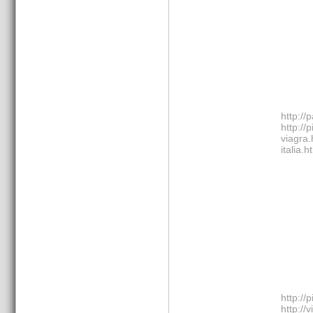
http://
http://
viagra.
italia.h
http://
http://