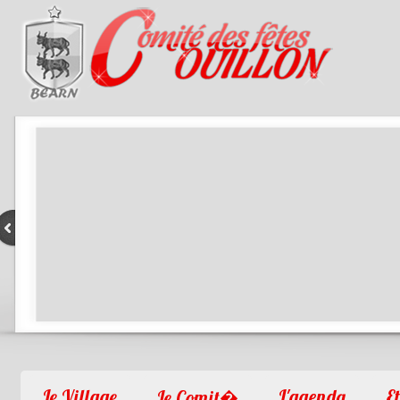
1
2
3
4
Le Village
L'agenda
Et
Le Comit�