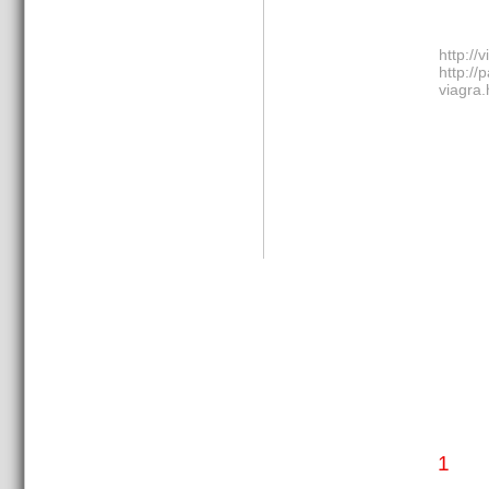
http://
http://
viagra.
1