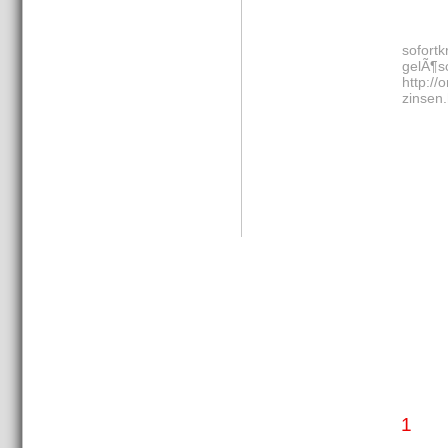
sofort
gelÃ¶sc
http://
zinsen.
1