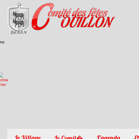
1
2
3
4
Le Village
L'agenda
Et
Le Comit�