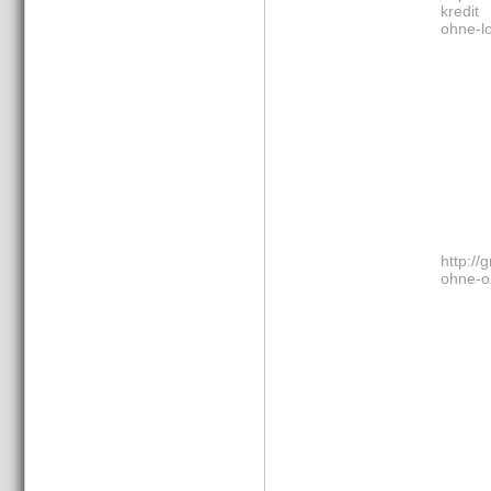
kredi
ohne-l
http://
ohne-o