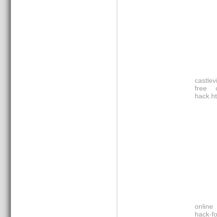
castlev
free 
hack.h
online
hack-fo