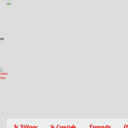
1
2
3
4
Le Village
L'agenda
Et
Le Comit�