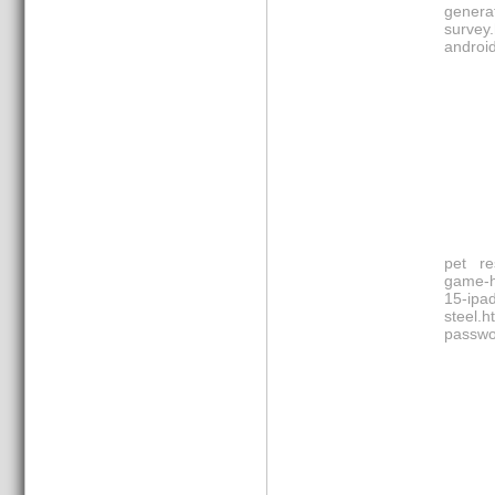
generat
survey.
androi
pet re
game-h
15-ipad
steel.h
passwo