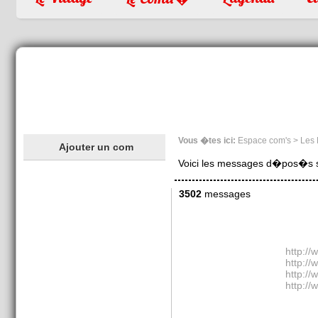
Vous �tes ici:
Espace com's > Les
Ajouter un com
Voici les messages d�pos�s sur
3502
messages
http://
http://
http://
http://