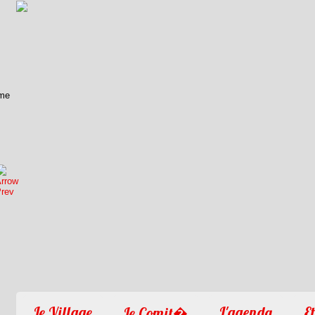
1
2
3
4
Le Village
L'agenda
Et
Le Comit�