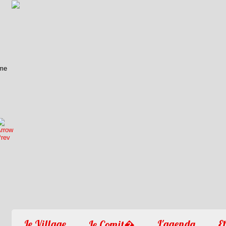
1
2
3
4
Le Village
L'agenda
Et
Le Comit�