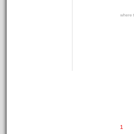
where t
1