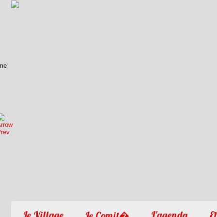
1
2
3
4
Le Village
L'agenda
Et
Le Comit�