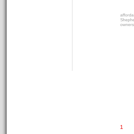
afford
Shephe
owners
1