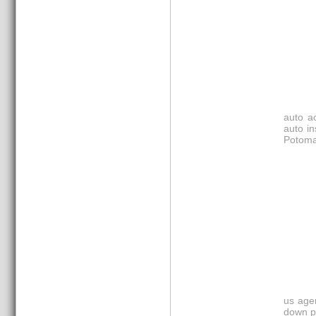
auto a
auto in
Potom
us age
down p