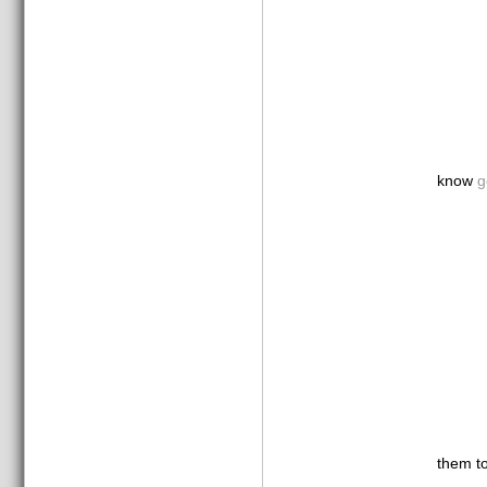
know
g
them t