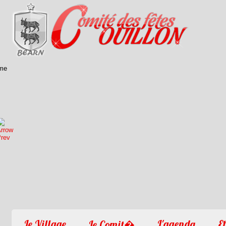
1
2
3
4
Le Village
L'agenda
Et
Le Comit�