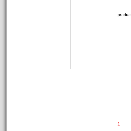
produc
1