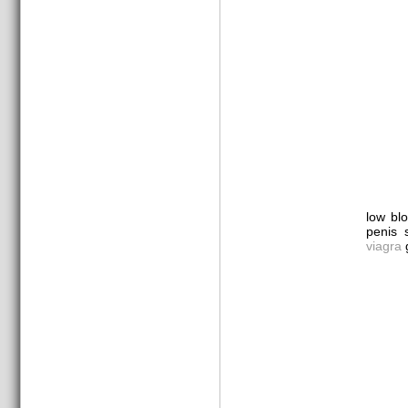
low bl
penis 
viagra
g