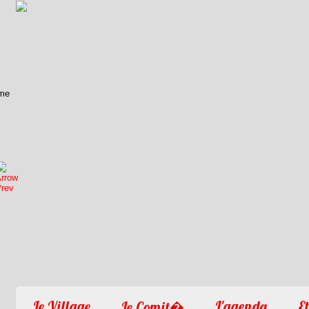
1
2
3
4
Le Village
L'agenda
Et
Le Comit�