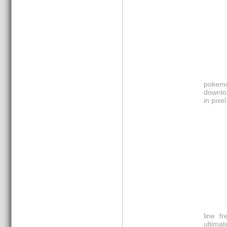
pokemo
downlo
in pixe
line f
ultima