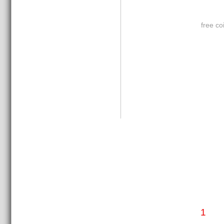
free co
1