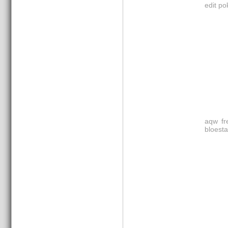
edit p
aqw fr
bloest