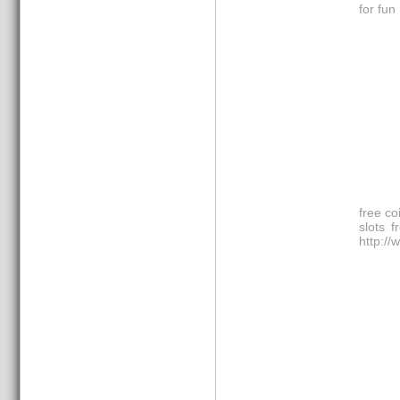
for fun
free co
slots f
http://