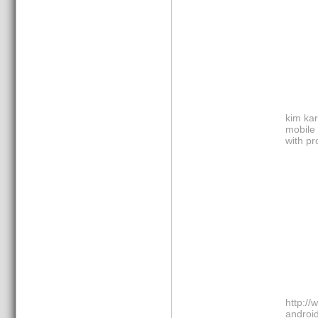
kim ka
mobile
with pr
http://
androi