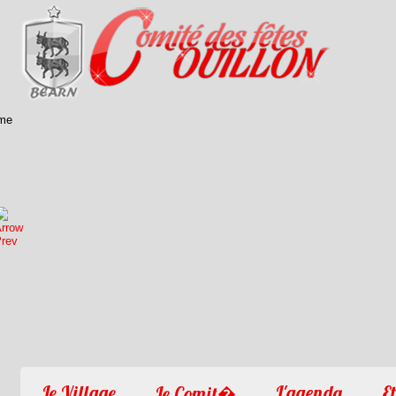
1
2
3
4
Le Village
L'agenda
Et
Le Comit�