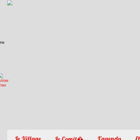
1
2
3
4
Le Village
L'agenda
Et
Le Comit�