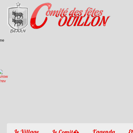
1
2
3
4
Le Village
L'agenda
Et
Le Comit�