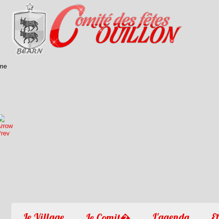
1
2
3
4
Le Village
L'agenda
Et
Le Comit�