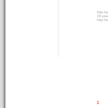
http://
18-year
http:/
1