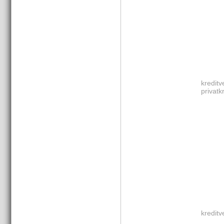
kreditv
privatk
kreditv