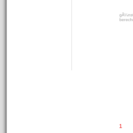
gÃ¼nst
berech
1