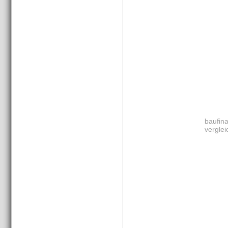
baufin
verglei