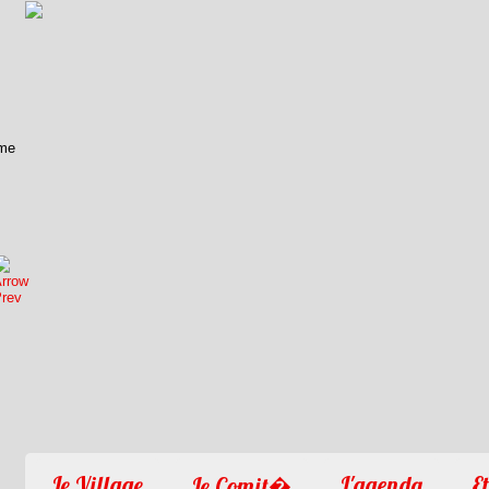
1
2
3
4
Le Village
L'agenda
Et
Le Comit�