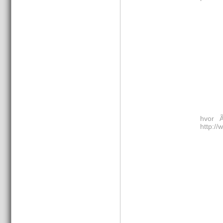
hvor Ã
http://