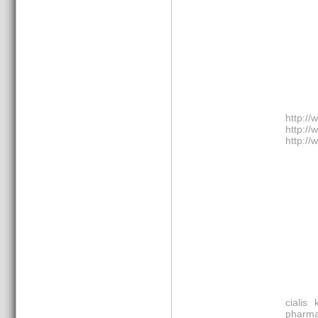
http://
http://
http://
cialis
pharmac