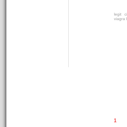
legit c
viagra 
1