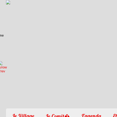
1
2
3
4
Le Village
L'agenda
Et
Le Comit�