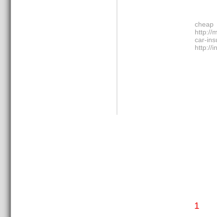
chea
http:/
car-ins
http://
1