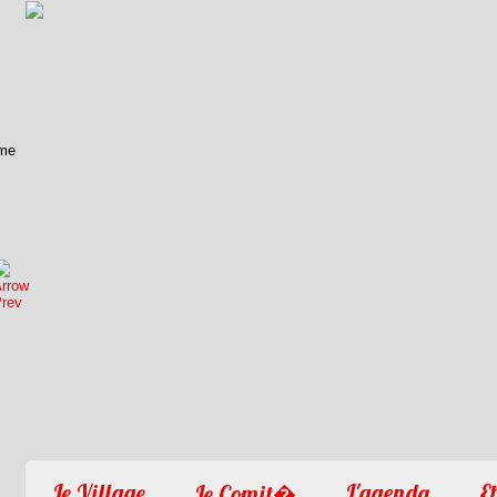
1
2
3
4
Le Village
L'agenda
Et
Le Comit�