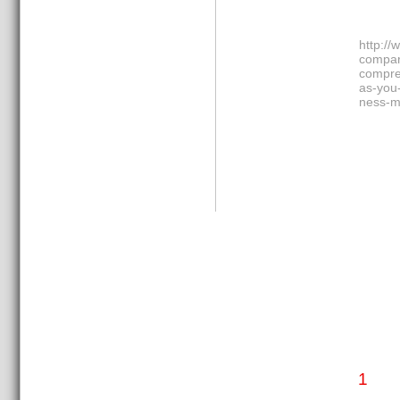
http:/
compar
compre
as-you-
ness-m
1