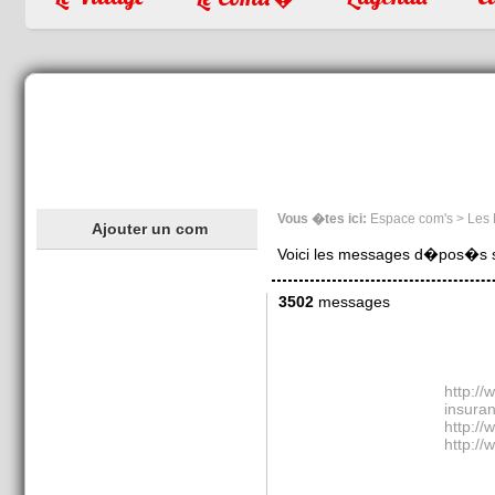
Vous �tes ici:
Espace com's > Les
Ajouter un com
Voici les messages d�pos�s sur
3502
messages
http:/
insu
http://
http://