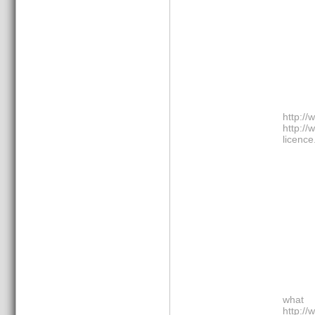
http://
http:/
licence
wha
http://