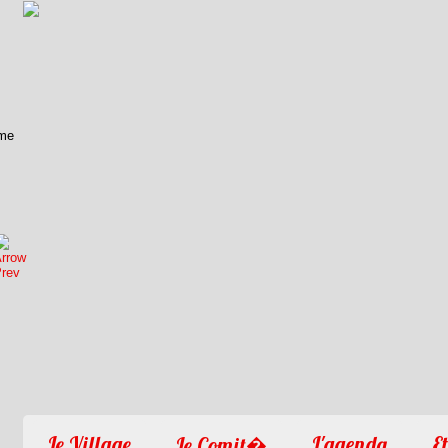
1
2
3
4
Le Village
L'agenda
Et
Le Comit�