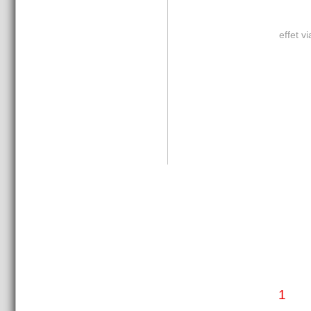
effet vi
1