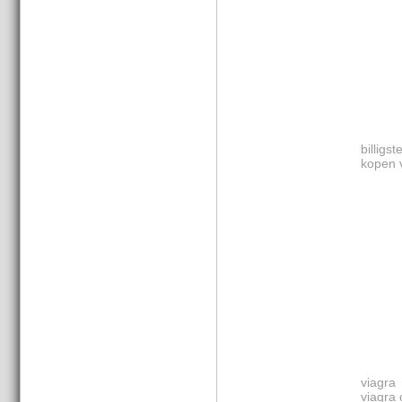
billigs
kopen 
viagra
viagra 