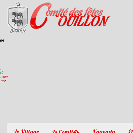
1
2
3
4
Le Village
L'agenda
Et
Le Comit�