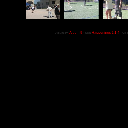
jAlbum 9
·
Happenings 1.1.4
·
Album by
Skin
Ce d